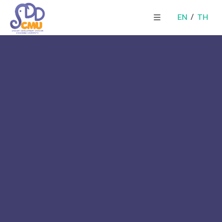
EN
/
TH