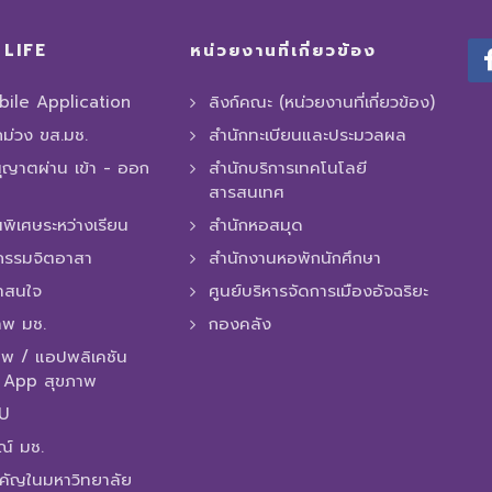
LIFE
หน่วยงานที่เกี่ยวข้อง
ile Application
ลิงก์คณะ (หน่วยงานที่เกี่ยวข้อง)
ถม่วง ขส.มช.
สำนักทะเบียนและประมวลผล
ุญาตผ่าน เข้า - ออก
สำนักบริการเทคโนโลยี
สารสนเทศ
พิเศษระหว่างเรียน
สำนักหอสมุด
กรรมจิตอาสา
สำนักงานหอพักนักศึกษา
่าสนใจ
ศูนย์บริหารจัดการเมืองอัจฉริยะ
าพ มช.
กองคลัง
พ / แอปพลิเคชัน
/ App สุขภาพ
MU
ณ์ มช.
ำคัญในมหาวิทยาลัย