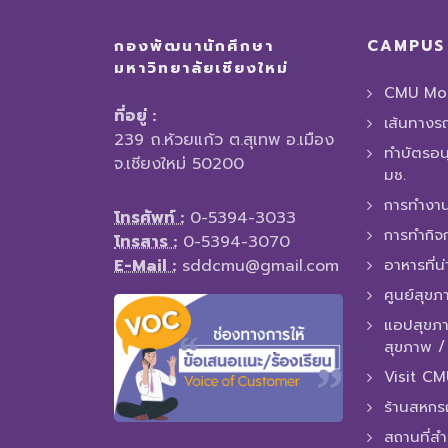
กองพัฒนานักศึกษา
CAMPUS 
มหาวิทยาลัยเชียงใหม่
CMU Mob
ที่อยู่ :
เส้นทางร
239 ถ.ห้วยแก้ว ต.สุเทพ อ.เมือง
ทำบัตรอน
จ.เชียงใหม่ 50200
มช.
การทํางาน
โทรศัพท์ :
0-5394-3033
การทำกิจ
โทรสาร :
0-5394-3070
E-Mail :
sddcmu@gmail.com
อาหารที่น
ศูนย์สุขภ
แอปสุขภา
สุขภาพ 
Visit C
ร้านสหกร
สถานที่ส