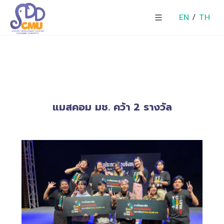
EN
/
TH
แมสคอม มช. คว้า 2 รางวัล