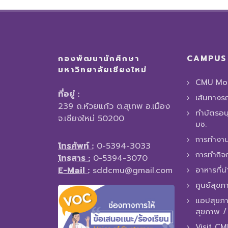
กองพัฒนานักศึกษา
CAMPUS 
มหาวิทยาลัยเชียงใหม่
CMU Mob
ที่อยู่ :
เส้นทางร
239 ถ.ห้วยแก้ว ต.สุเทพ อ.เมือง
ทำบัตรอน
จ.เชียงใหม่ 50200
มช.
การทํางาน
โทรศัพท์ :
0-5394-3033
การทำกิจ
โทรสาร :
0-5394-3070
E-Mail :
sddcmu@gmail.com
อาหารที่น
ศูนย์สุขภ
แอปสุขภา
สุขภาพ 
Visit C