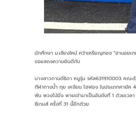
นักศึกษา ม.เชียงใหม่ คว้าเหรียญทอง "ฮานอยเก
ขอแสดงความยินดีกับ
นางสาวกานต์ธิดา หนูรุ่น รหัส631910003 คณะรั
กีฬาทางน้ำ ทุย เหงียน ไฮฟอง ในประเภทคายัค 4 
พัน พวงไม้มิ่ง พายเข้ามาเป็นอันดับที่ 1 ด้วย
ซีเกมส์ ครั้งที่ 31 นี้อีกด้วย