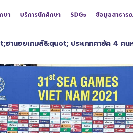
ึกษา
บริการนักศึกษา
SDGs
ข้อมูลสาธาร
t;ฮานอยเกมส์&quot; ประเภทคายัค 4 คนห