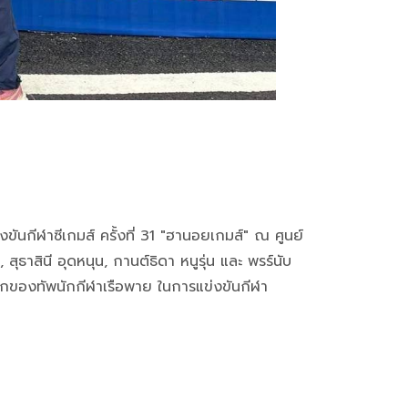
กีฬาซีเกมส์ ครั้งที่ 31 "ฮานอยเกมส์" ณ ศูนย์
สินี อุดหนุน, กานต์ธิดา หนูรุ่น และ พรร์นับ
รกของทัพนักกีฬาเรือพาย ในการแข่งขันกีฬา