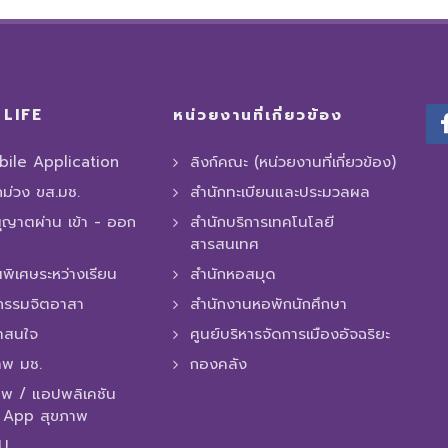
LIFE
หน่วยงานที่เกี่ยวข้อง
ile Application
ลิงก์คณะ (หน่วยงานที่เกี่ยวข้อง)
ถม่วง ขส.มช.
สำนักทะเบียนและประมวลผล
ุญาตผ่าน เข้า - ออก
สำนักบริการเทคโนโลยี
สารสนเทศ
พิเศษระหว่างเรียน
สำนักหอสมุด
กรรมจิตอาสา
สำนักงานหอพักนักศึกษา
่าสนใจ
ศูนย์บริหารจัดการเมืองอัจฉริยะ
าพ มช.
กองคลัง
พ / แอปพลิเคชัน
/ App สุขภาพ
MU