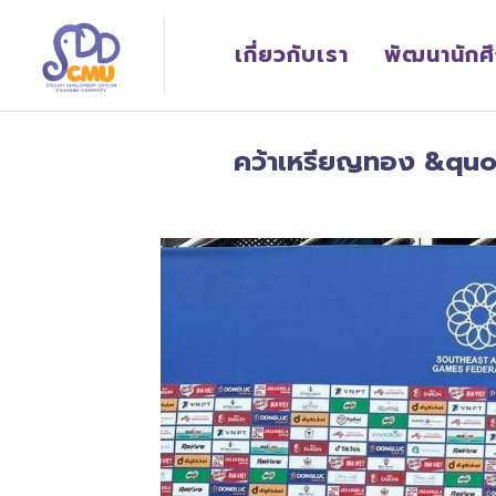
เกี่ยวกับเรา
พัฒนานักศ
คว้าเหรียญทอง &quo